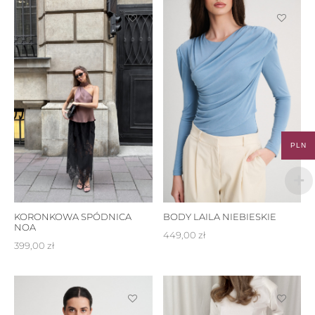
PLN
KORONKOWA SPÓDNICA
BODY LAILA NIEBIESKIE
NOA
449,00
zł
399,00
zł