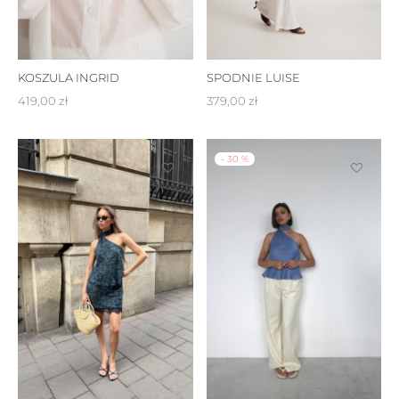
KOSZULA INGRID
SPODNIE LUISE
419,00
zł
379,00
zł
-
30
%