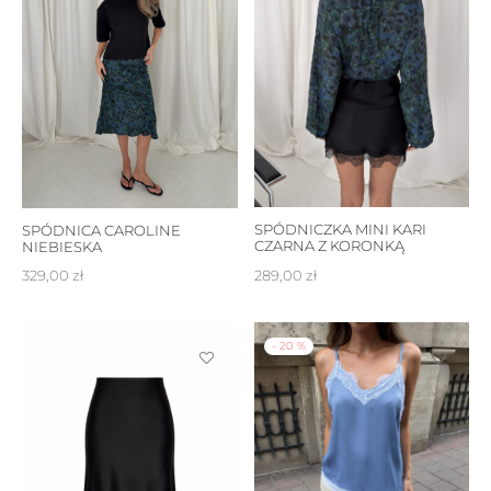
SPÓDNICZKA MINI KARI
SPÓDNICA CAROLINE
CZARNA Z KORONKĄ
NIEBIESKA
289,00
zł
329,00
zł
-
20
%