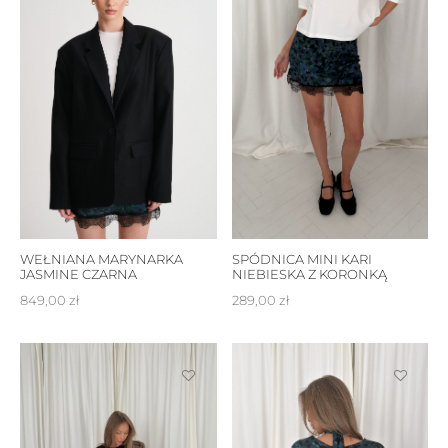
WEŁNIANA MARYNARKA
SPÓDNICA MINI KARI
JASMINE CZARNA
NIEBIESKA Z KORONKĄ
849,00
zł
289,00
zł