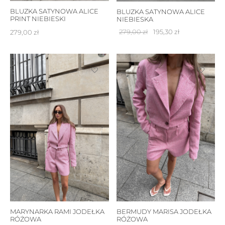
BLUZKA SATYNOWA ALICE
BLUZKA SATYNOWA ALICE
PRINT NIEBIESKI
NIEBIESKA
Pierwotna
Aktualna
279,00
zł
195,30
zł
279,00
zł
cena
cena
wynosiła:
wynosi:
279,00 zł.
195,30 zł.
MARYNARKA RAMI JODEŁKA
BERMUDY MARISA JODEŁKA
RÓŻOWA
RÓŻOWA