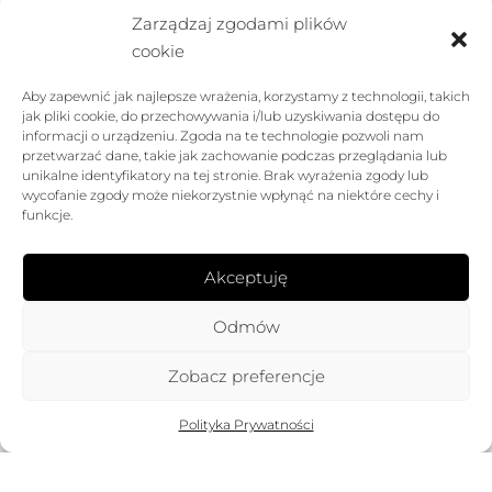
1
2
Next →
Zarządzaj zgodami plików
cookie
Aby zapewnić jak najlepsze wrażenia, korzystamy z technologii, takich
jak pliki cookie, do przechowywania i/lub uzyskiwania dostępu do
informacji o urządzeniu. Zgoda na te technologie pozwoli nam
przetwarzać dane, takie jak zachowanie podczas przeglądania lub
unikalne identyfikatory na tej stronie. Brak wyrażenia zgody lub
wycofanie zgody może niekorzystnie wpłynąć na niektóre cechy i
funkcje.
Akceptuję
FIRMA
Odmów
POMOC
Zobacz preferencje
SKLEP
Filters
Polityka Prywatności
FOLLOW US