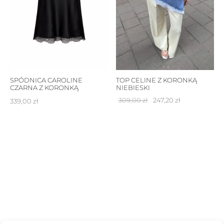
TOP CELINE Z KORONKĄ
SPÓDNICA CAROLINE
NIEBIESKI
CZARNA Z KORONKĄ
Pierwotna
Aktualna
309,00
zł
247,20
zł
339,00
zł
cena
cena
wynosiła:
wynosi:
309,00 zł.
247,20 zł.