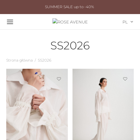
SUMMER SALE up to -40%
PL
SS2026
Strona główna
/
SS2026