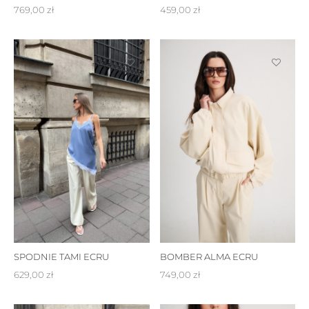
769,00
zł
459,00
zł
SPODNIE TAMI ECRU
BOMBER ALMA ECRU
629,00
zł
749,00
zł