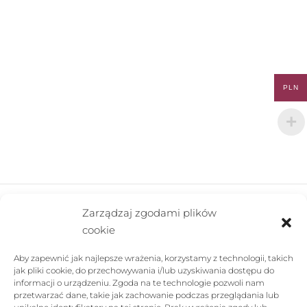
PLN
Zarządzaj zgodami plików
cookie
FIRMA
Aby zapewnić jak najlepsze wrażenia, korzystamy z technologii, takich
POMOC
jak pliki cookie, do przechowywania i/lub uzyskiwania dostępu do
informacji o urządzeniu. Zgoda na te technologie pozwoli nam
SKLEP
przetwarzać dane, takie jak zachowanie podczas przeglądania lub