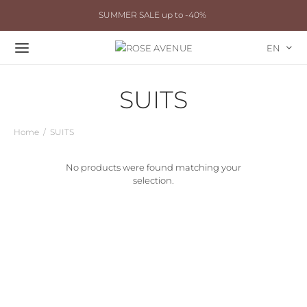
SUMMER SALE up to -40%
EN
SUITS
Home
/
SUITS
No products were found matching your
selection.