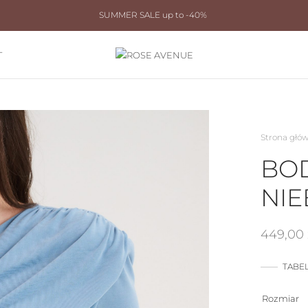
SUMMER SALE up to -40%
T
Strona głó
BOD
NIE
449,00
TABE
Rozmiar