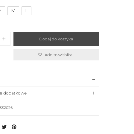
S
M
L
Dodaj do koszyka
Add to wishlist
je dodatkowe
SS2026