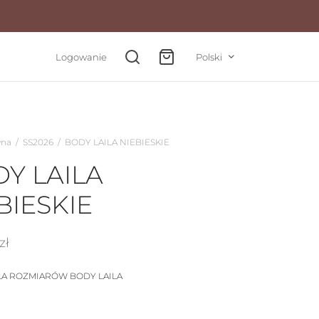
Logowanie
Polski
wna
/
SS2026
/
BODY LAILA NIEBIESKIE
Y LAILA
BIESKIE
zł
LA ROZMIARÓW BODY LAILA