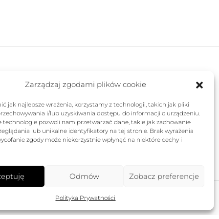
579,00 zł.
347,40 zł.
FOLLOW US
Zarządzaj zgodami plików cookie
ć jak najlepsze wrażenia, korzystamy z technologii, takich jak pliki
przechowywania i/lub uzyskiwania dostępu do informacji o urządzeniu.
e technologie pozwoli nam przetwarzać dane, takie jak zachowanie
eglądania lub unikalne identyfikatory na tej stronie. Brak wyrażenia
ycofanie zgody może niekorzystnie wpłynąć na niektóre cechy i
eptuję
Odmów
Zobacz preferencje
Polityka Prywatności
Created by
pieknestrony.pl