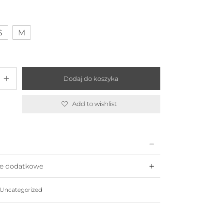
529,00 zł.
317,40 zł.
S
M
Dodaj do koszyka
Add to wishlist
je dodatkowe
Uncategorized