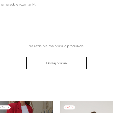
ma na sobie rozmiar M.
Na razie nie ma opinii o produkcie.
Dodaj opinię
-
40
%
f Stock