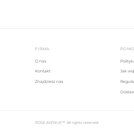
279,00 zł.
195,30 zł.
FIRMA
POM
O nas
Polity
Kontakt
Jak wi
Znajdziesz nas
Regul
Dostaw
ROSE AVENUE™. All rights reserved