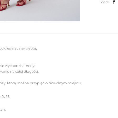
Share
dkreślająca sylwetką,
 nie wychodzi z mody,
anie na całej długości,
e róży, którą można przypiąć w dowolnym miejscu;
 S, M.
tan.