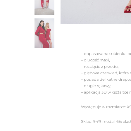
– dopasowana sukienka po
– długość maxi,
– rozcięcie z przodu,
– głęboka czerwień, która
– posiada delikatne drapow
– długie rękawy,
– aplikacja 3D w kształtc
Występuje w rozmiarze: XS,
Skład: 94% modal, 6% elas