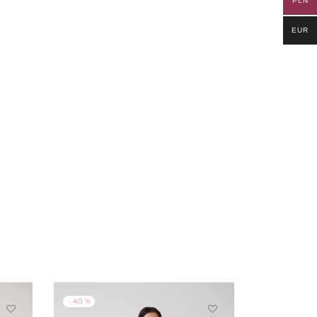
PLN
EUR
-
40
%