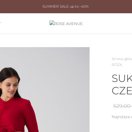
SUMMER SALE up to -40%
T
Strona głó
RÓŻĄ
SUK
CZ
529,00
Najniższa 