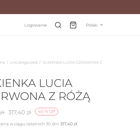
Logowanie
Polski
wna
/
Uncategorized
/
SUKIENKA LUCIA CZERWONA Z
IENKA LUCIA
ERWONA Z RÓŻĄ
Pierwotna
Aktualna
40
%
Off
zł
317,40
zł
cena
cena
cena w ciągu ostatnich 30 dni:
317,40
zł
wynosiła:
wynosi: