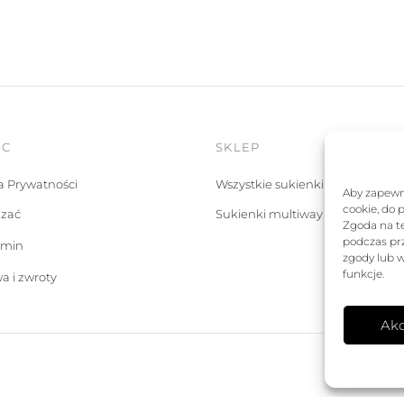
699,00 zł.
419,40 zł.
849,00 zł.
679,20 zł.
OC
SKLEP
ka Prywatności
Wszystkie sukienki
Aby zapewni
cookie, do 
ązać
Sukienki multiway
Zgoda na t
podczas prz
amin
zgody lub w
funkcje.
a i zwroty
Akc