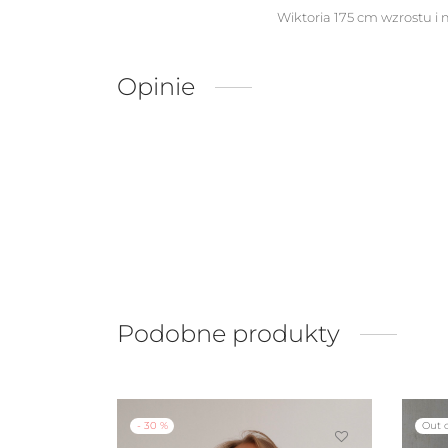
Wiktoria 175 cm wzrostu i 
Opinie
Podobne produkty
-
30
%
Out o