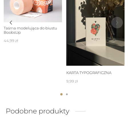
Taśma modelująca do biustu
BoobsUp
44,99
zł
KARTA TYPOGRAFICZNA
9,99
zł
Podobne produkty