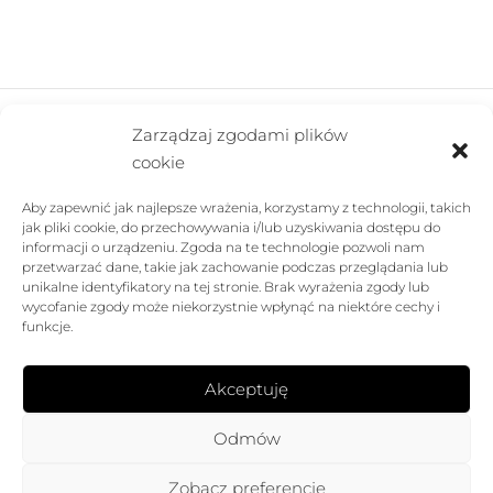
Zarządzaj zgodami plików
cookie
FIRMA
Aby zapewnić jak najlepsze wrażenia, korzystamy z technologii, takich
POMOC
jak pliki cookie, do przechowywania i/lub uzyskiwania dostępu do
informacji o urządzeniu. Zgoda na te technologie pozwoli nam
SKLEP
przetwarzać dane, takie jak zachowanie podczas przeglądania lub
unikalne identyfikatory na tej stronie. Brak wyrażenia zgody lub
wycofanie zgody może niekorzystnie wpłynąć na niektóre cechy i
FOLLOW US
funkcje.
Akceptuję
Odmów
Zobacz preferencje