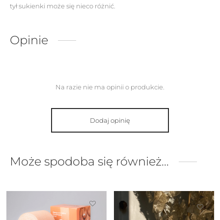
tył sukienki może się nieco różnić.
Opinie
Na razie nie ma opinii o produkcie.
Dodaj opinię
Może spodoba się również…