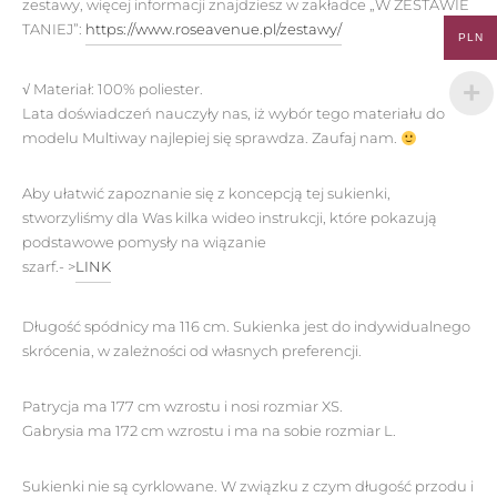
zestawy, więcej informacji znajdziesz w zakładce „W ZESTAWIE
TANIEJ”:
https://www.roseavenue.pl/zestawy/
PLN
√ Materiał:
100% poliester.
Lata doświadczeń nauczyły nas, iż wybór tego materiału do
modelu Multiway najlepiej się sprawdza. Zaufaj nam.
Aby ułatwić zapoznanie się z koncepcją tej sukienki,
stworzyliśmy dla Was kilka wideo instrukcji, które pokazują
podstawowe pomysły na wiązanie
szarf.- >
LINK
Długość spódnicy ma 116 cm. Sukienka jest do indywidualnego
skrócenia, w zależności od własnych preferencji.
Patrycja ma 177 cm wzrostu i nosi rozmiar XS.
Gabrysia ma 172 cm wzrostu i ma na sobie rozmiar L.
Sukienki nie są cyrklowane. W związku z czym długość przodu i