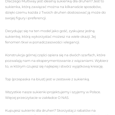
Dlaczego Multiway jest idealną sukienką dla druhen? Jest to
sukienka, którą zawiązać można na kilkanaście sposobów,
dzięki czemu każda z Twoich druhen dostosować ją może do
swojej figury i preferencji.
Decydując się na ten model jako gość, zyskujesz jedną
sukienkę, którą wykorzystać możesz na wiele okazji. Jej
fenomen tkwi w ponadczasowości i elegancji.
Konstrukcja górnej części opiera się na dwóch szarfach, które
pozwalają nam na eksperymentowanie z wiązaniami. Wybierz
to, w którym czujesz się najlepiej i stwórz wyjątkową kreację.
Top (przepaska na biust) jest w zestawie z sukienką.
Wszystkie nasze sukienki projektujemy i szyjemy w Polsce.
Więcej przeczytacie w zakładce O NAS.
Kupujesz sukienki dla druhen? Skorzystaj z rabatów na