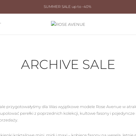
SUMMER SALE up to -40%
T
ARCHIVE SALE
Sale przygotowałyśmy dla Was wyjątkowe modele Rose Avenue w atrak
polować perełki z poprzednich kolekcji, kultowe fasony i pojedyncze sz
przedaży.
enki koktajlowe mini, midi i maxi – kobiece fasony na wesela, letnie p