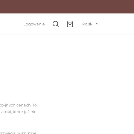
Logowanie
Polski
cyjnych cenach. To
tuki, które już nie
rzyjęcia i wszystkie