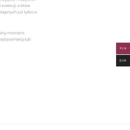
kolekcji, o które
stępnych już tylko w
dealny moment.
zed premierą lub
PLN
EUR