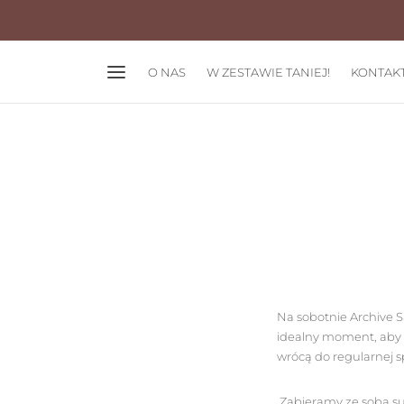
O NAS
W ZESTAWIE TANIEJ!
KONTAK
Na sobotnie Archive 
idealny moment, aby u
wrócą do regularnej s
Zabieramy ze sobą suki