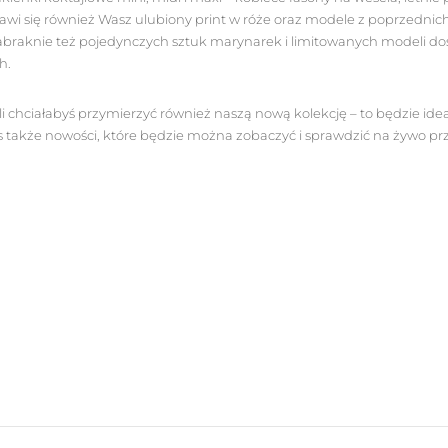
awi się również Wasz ulubiony print w róże oraz modele z poprzednich 
zabraknie też pojedynczych sztuk marynarek i limitowanych modeli do
h.
śli chciałabyś przymierzyć również naszą nową kolekcję – to będzie i
 także nowości, które będzie można zobaczyć i sprawdzić na żywo pr