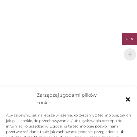
PLN
Zarządzaj zgodami plików
cookie
FIRMA
Aby zapewnić jak najlepsze wrażenia, korzystamy z technologii, takich
POMOC
jak pliki cookie, do przechowywania i/lub uzyskiwania dostępu do
informacji o urządzeniu. Zgoda na te technologie pozwoli nam
SKLEP
przetwarzać dane, takie jak zachowanie podczas przeglądania lub