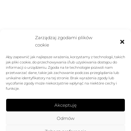
Zarządzaj zgodami plików
cookie
Aby zapewnić jak najlepsze wrażenia, korzystamy z technologii, takich
jak pliki cookie, do przechowywania i/lub uzyskiwania dostępu do
informacji o urządzeniu. Zgoda na te technologie pozwoli nam
przetwarzać dane, takie jak zachowanie podczas przeglądania lub
unikalne identyfikatory na tej stronie. Brak wyrażenia zgody lub
wycofanie zgody może niekorzystnie wpłynąć na niektóre cechy i
funkcje.
Akceptuję
Odmów