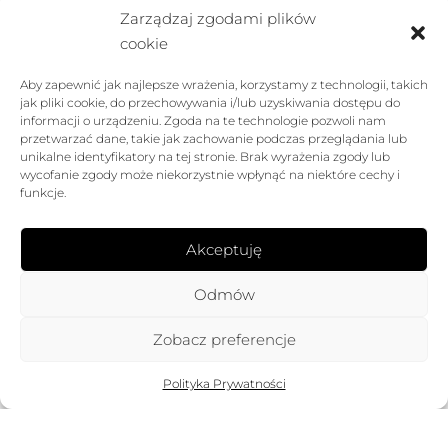
Zarządzaj zgodami plików
cookie
Aby zapewnić jak najlepsze wrażenia, korzystamy z technologii, takich
jak pliki cookie, do przechowywania i/lub uzyskiwania dostępu do
FIRMA
informacji o urządzeniu. Zgoda na te technologie pozwoli nam
przetwarzać dane, takie jak zachowanie podczas przeglądania lub
unikalne identyfikatory na tej stronie. Brak wyrażenia zgody lub
POMOC
wycofanie zgody może niekorzystnie wpłynąć na niektóre cechy i
funkcje.
SKLEP
Akceptuję
FOLLOW US
Odmów
Zobacz preferencje
Polityka Prywatności
ROSE AVENUE™. All rights reserved
Created by
pieknestrony.pl