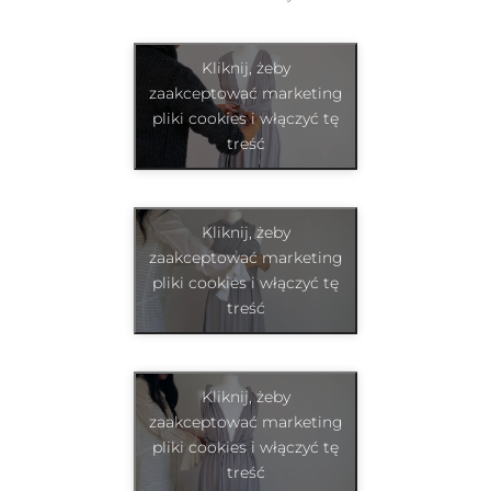
Kliknij, żeby
zaakceptować marketing
pliki cookies i włączyć tę
treść
Kliknij, żeby
zaakceptować marketing
pliki cookies i włączyć tę
treść
Kliknij, żeby
zaakceptować marketing
pliki cookies i włączyć tę
treść