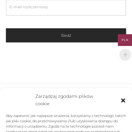
E-mail rozliczeniowy
Śledź
PLN
Zarządzaj zgodami plików
cookie
FIRMA
Aby zapewnić jak najlepsze wrażenia, korzystamy z technologii, takich
POMOC
jak pliki cookie, do przechowywania i/lub uzyskiwania dostępu do
informacji o urządzeniu. Zgoda na te technologie pozwoli nam
SKLEP
przetwarzać dane, takie jak zachowanie podczas przeglądania lub