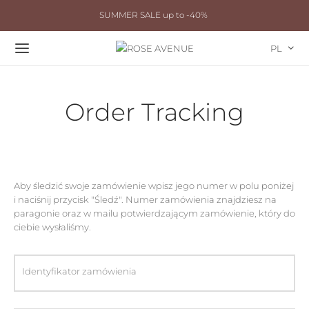
SUMMER SALE up to -40%
PL
Order Tracking
Aby śledzić swoje zamówienie wpisz jego numer w polu poniżej
i naciśnij przycisk "Śledź". Numer zamówienia znajdziesz na
paragonie oraz w mailu potwierdzającym zamówienie, który do
ciebie wysłaliśmy.
Identyfikator zamówienia