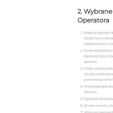
2. Wybrane
Operatora
Miejsca logowania
Dzięki temu dane
użytkownika i mo
Dane osobowe prz
Operator klucz m
serwera.
Hasła użytkownik
nie jest możliwe 
przechowywania 
W serwisie jest 
Serwisu.
Operator okresowo
W celu ochrony d
Istotnym element