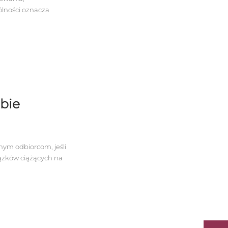
lności oznacza
bie
ym odbiorcom, jeśli
ązków ciążących na