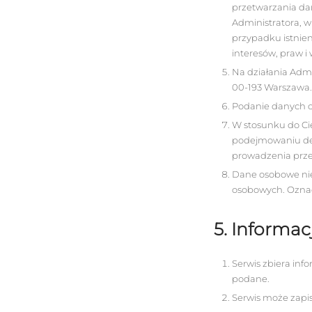
przetwarzania da
Administratora, 
przypadku istnie
interesów, praw i
Na działania Admi
00-193 Warszawa.
Podanie danych o
W stosunku do C
podejmowaniu dec
prowadzenia prze
Dane osobowe nie
osobowych. Oznacz
5. Informa
Serwis zbiera inf
podane.
Serwis może zapis