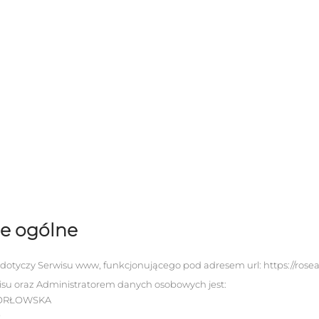
je ogólne
a dotyczy Serwisu www, funkcjonującego pod adresem url:
https://rose
su oraz Administratorem danych osobowych jest:
 ORŁOWSKA
9