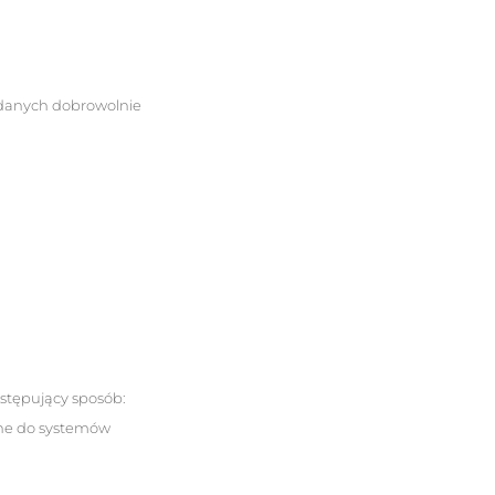
odanych dobrowolnie
astępujący sposób:
ne do systemów