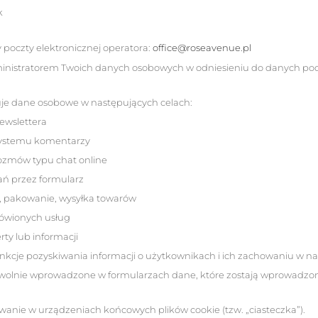
k
poczty elektronicznej operatora:
office@roseavenue.pl
ministratorem Twoich danych osobowych w odniesieniu do danych p
uje dane osobowe w następujących celach:
ewslettera
ystemu komentarzy
ozmów typu chat online
ń przez formularz
, pakowanie, wysyłka towarów
mówionych usług
rty lub informacji
funkcje pozyskiwania informacji o użytkownikach i ich zachowaniu w n
wolnie wprowadzone w formularzach dane, które zostają wprowadzo
wanie w urządzeniach końcowych plików cookie (tzw. „ciasteczka”).