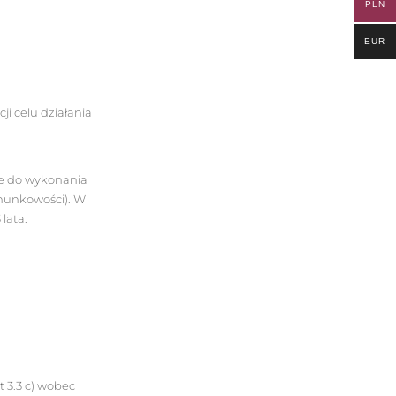
PLN
EUR
ji celu działania
ne do wykonania
chunkowości). W
lata.
 3.3 c) wobec