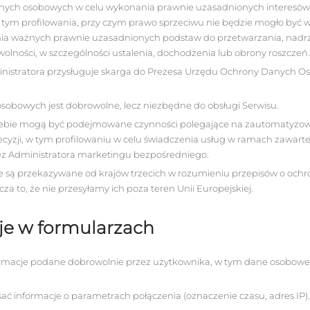
nych osobowych w celu wykonania prawnie uzasadnionych interesów
w tym profilowania, przy czym prawo sprzeciwu nie będzie mogło być
nia ważnych prawnie uzasadnionych podstaw do przetwarzania, nad
 wolności, w szczególności ustalenia, dochodzenia lub obrony roszczeń.
nistratora przysługuje skarga do Prezesa Urzędu Ochrony Danych Oso
sobowych jest dobrowolne, lecz niezbędne do obsługi Serwisu.
iebie mogą być podejmowane czynności polegające na zautomatyz
yzji, w tym profilowaniu w celu świadczenia usług w ramach zawart
z Administratora marketingu bezpośredniego.
 są przekazywane od krajów trzecich w rozumieniu przepisów o ochr
a to, że nie przesyłamy ich poza teren Unii Europejskiej.
cje w formularzach
ormacje podane dobrowolnie przez użytkownika, w tym dane osobowe, 
ać informacje o parametrach połączenia (oznaczenie czasu, adres IP).