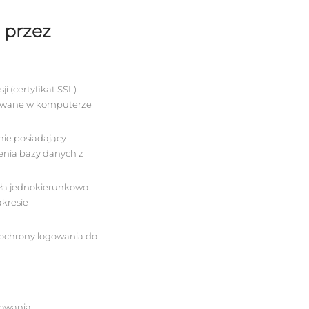
 przez
 (certyfikat SSL).
frowane w komputerze
ie posiadający
enia bazy danych z
ła jednokierunkowo –
akresie
 ochrony logowania do
owania,