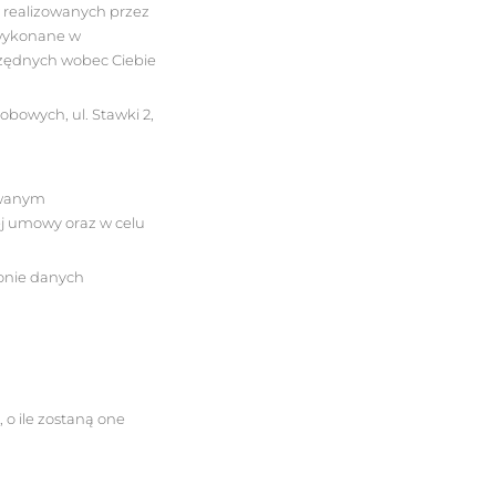
 realizowanych przez
 wykonane w
rzędnych wobec Ciebie
bowych, ul. Stawki 2,
owanym
ej umowy oraz w celu
onie danych
o ile zostaną one