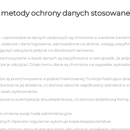
 metody ochrony danych stosowane
 i wprowadzania danych osobowych są chronione w warstwie transmisji
 osobowe i dane logowania, wprowadzone na stronie, zostają zaszy
gą być odczytane jedynie na docelowym serwerze.
echowywane w bazie danych są zaszyfrowane w taki sposób, że jedyn
oże je odczytać. Dzięki temu dane są chronione na wypadek wykradz
ów są przechowywane w postaci hashowanej. Funkcja hashująca dzia
odwrócenie jej działania, co stanowi obecnie współczesny standard w z
haseł użytkowników.
stosowana autentykacja dwuskładnikowa, co stanowi dodatkową formę
 zmienia swoje hasła administracyjne.
anych Operator regularnie wykonuje kopie bezpieczeństwa.
em ochrony danych jest regularna aktualizacja wszelkiego oprogram