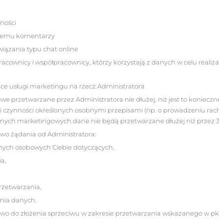
tności
stemu komentarzy
wiązania typu chat online
cownicy i współpracownicy, którzy korzystają z danych w celu realizac
ące usługi marketingu na rzecz Administratora
e przetwarzane przez Administratora nie dłużej, niż jest to koniecz
i czynności określonych osobnymi przepisami (np. o prowadzeniu ra
nych marketingowych dane nie będą przetwarzane dłużej niż przez 3 
awo żądania od Administratora:
nych osobowych Ciebie dotyczących,
a,
rzetwarzania,
nia danych.
awo do złożenia sprzeciwu w zakresie przetwarzania wskazanego w pkt