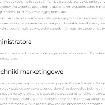
rych wypadkach, może zapisać informację ułatwiającą powiązanie dan
żytkownika wypełniającego formularz. W takim wypadku adres e-mai
trz adresu url strony zawierającej formularz.
rmularzu są przetwarzane w celu wynikającym z funkcji konkretnego
ocesu obsługi zgłoszenia serwisowego lub kontaktu handlowego, rejest
kst i opis formularza w czytelny sposób informuje, do czego on służy
inistratora
waniu użytkowników w serwisie mogą podlegać logowaniu. Dane te 
ania serwisem.
 techniki marketingowe
nalizę statystyczną ruchu na stronie, poprzez Google Analytics (Google
e przekazuje do operatora tej usługi danych osobowych, a jedynie z
ga bazuje na wykorzystaniu ciasteczek w urządzeniu końcowym użytk
ferencjach użytkownika gromadzonych przez sieć reklamową Google 
ować informacje wynikające z plików cookies przy pomocy narzędzia: