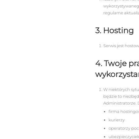
wykorzystywanego
regularne aktual
3. Hosting
Serwis jest host
4. Twoje p
wykorzysta
W niektórych syt
będzie to niezbę
Administratorze. 
firma hostingo
kurierzy
operatorzy poc
ubezpieczyciel