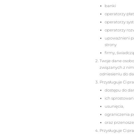
banki
operatorzy pła
operatorzy sy
operatorzy roz
upoważnieni pra
strony
firmy, świadcz
Twoje dane osobow
związanych z nim
odniesieniu do da
Przysługuje Ci pr
dostępu do da
ich sprostowani
usunięcia,
ograniczenia p
oraz przenosze
Przysługuje Ci pr