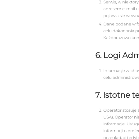
Serwis, w niektó
adresem e-mail u
pojawia się wewną
Dane podane w fo
celu dokonania pr
Każdorazowo konte
6. Logi Adm
Informacje zacho
celu administrow
7. Istotne
Operator stosuje a
USA). Operator ni
informacje. Usłu
informacji o pre
przeglądać i edyt