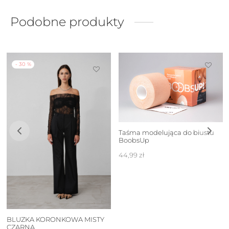
Podobne produkty
-
30
%
Taśma modelująca do biustu
BoobsUp
44,99
zł
BLUZKA KORONKOWA MISTY
CZARNA