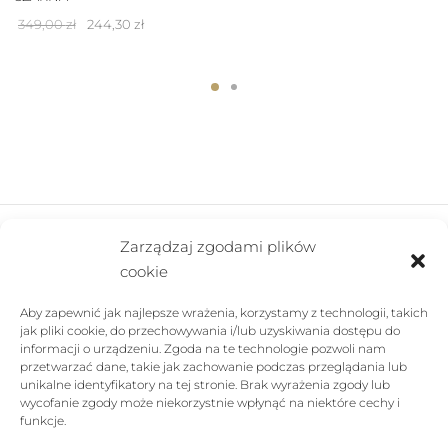
Pierwotna
Aktualna
349,00
zł
244,30
zł
cena
cena
wynosiła:
wynosi:
349,00 zł.
244,30 zł.
Zarządzaj zgodami plików
cookie
FIRMA
Aby zapewnić jak najlepsze wrażenia, korzystamy z technologii, takich
POMOC
jak pliki cookie, do przechowywania i/lub uzyskiwania dostępu do
informacji o urządzeniu. Zgoda na te technologie pozwoli nam
SKLEP
przetwarzać dane, takie jak zachowanie podczas przeglądania lub
unikalne identyfikatory na tej stronie. Brak wyrażenia zgody lub
wycofanie zgody może niekorzystnie wpłynąć na niektóre cechy i
FOLLOW US
funkcje.