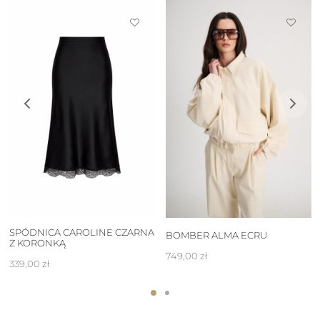
SPÓDNICA CAROLINE CZARNA
BOMBER ALMA ECRU
Z KORONKĄ
749,00
zł
339,00
zł