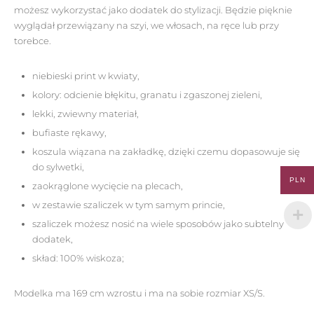
możesz wykorzystać jako dodatek do stylizacji. Będzie pięknie
wyglądał przewiązany na szyi, we włosach, na ręce lub przy
torebce.
niebieski print w kwiaty,
kolory: odcienie błękitu, granatu i zgaszonej zieleni,
lekki, zwiewny materiał,
bufiaste rękawy,
koszula wiązana na zakładkę, dzięki czemu dopasowuje się
do sylwetki,
PLN
zaokrąglone wycięcie na plecach,
w zestawie szaliczek w tym samym princie,
szaliczek możesz nosić na wiele sposobów jako subtelny
dodatek,
skład: 100% wiskoza;
Modelka ma 169 cm wzrostu i ma na sobie rozmiar XS/S.