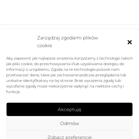
Zarządzaj zgodami plików
cookie
FIRMA
Aby zapewnić jak najlepsze wrażenia, korzystamy z technologii, takich
POMOC
jak pliki cookie, do przechowywania i/lub uzyskiwania dostępu do
informacji o urządzeniu. Zgoda na te technologie pozwoli nam
SKLEP
przetwarzać dane, takie jak zachowanie podczas przeglądania lub
unikalne identyfikatory na tej stronie. Brak wyrażenia zgody lub
wycofanie zgody może niekorzystnie wpłynąć na niektóre cechy i
FOLLOW US
funkcje.
Akceptuję
Odmów
Zobacz preferencje
ROSE AVENUE™. All rights reserved