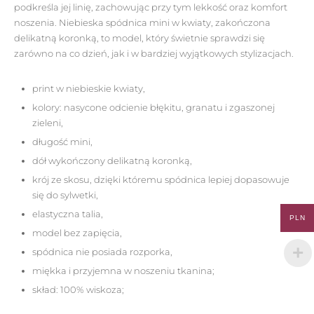
podkreśla jej linię, zachowując przy tym lekkość oraz komfort
noszenia. Niebieska spódnica mini w kwiaty, zakończona
delikatną koronką, to model, który świetnie sprawdzi się
zarówno na co dzień, jak i w bardziej wyjątkowych stylizacjach.
print w niebieskie kwiaty,
kolory: nasycone odcienie błękitu, granatu i zgaszonej
zieleni,
długość mini,
dół wykończony delikatną koronką,
krój ze skosu, dzięki któremu spódnica lepiej dopasowuje
się do sylwetki,
elastyczna talia,
PLN
model bez zapięcia,
spódnica nie posiada rozporka,
miękka i przyjemna w noszeniu tkanina;
skład: 100% wiskoza;