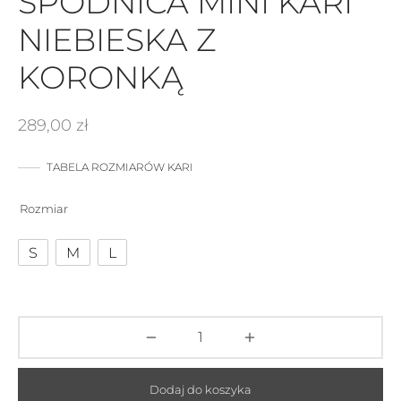
SPÓDNICA MINI KARI
NIEBIESKA Z
KORONKĄ
289,00
zł
TABELA ROZMIARÓW KARI
Rozmiar
S
M
L
Dodaj do koszyka