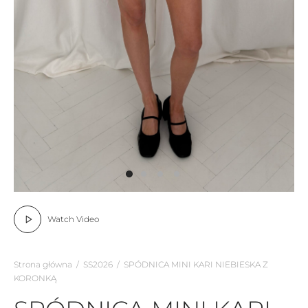
Watch Video
Strona główna
/
SS2026
/
SPÓDNICA MINI KARI NIEBIESKA Z
KORONKĄ