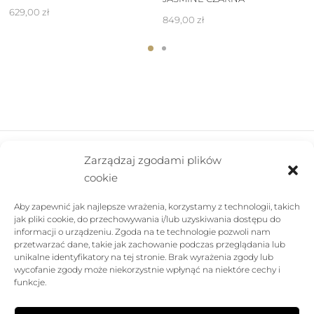
629,00
zł
849,00
zł
Zarządzaj zgodami plików
cookie
FIRMA
Aby zapewnić jak najlepsze wrażenia, korzystamy z technologii, takich
POMOC
jak pliki cookie, do przechowywania i/lub uzyskiwania dostępu do
informacji o urządzeniu. Zgoda na te technologie pozwoli nam
SKLEP
przetwarzać dane, takie jak zachowanie podczas przeglądania lub
unikalne identyfikatory na tej stronie. Brak wyrażenia zgody lub
wycofanie zgody może niekorzystnie wpłynąć na niektóre cechy i
FOLLOW US
funkcje.