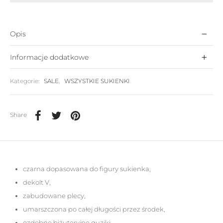
Opis
Informacje dodatkowe
Kategorie:
SALE
,
WSZYSTKIE SUKIENKI
Share
czarna dopasowana do figury sukienka,
dekolt V,
zabudowane plecy,
umarszczona po całej długości przez środek,
ozdobne biżuteryjne guziki,