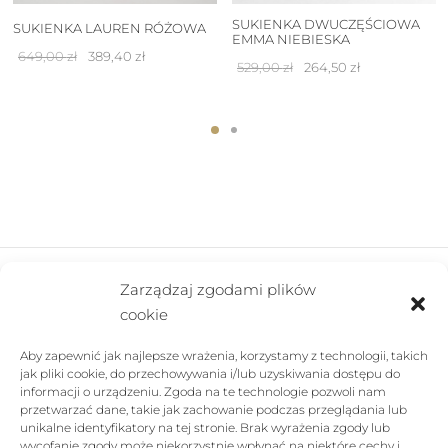
SUKIENKA DWUCZĘŚCIOWA
SUKIENKA LAUREN RÓŻOWA
EMMA NIEBIESKA
Pierwotna
Aktualna
649,00
zł
389,40
zł
Pierwotna
Aktualna
529,00
zł
264,50
zł
cena
cena
cena
cena
wynosiła:
wynosi:
wynosiła:
wynosi:
649,00 zł.
389,40 zł.
529,00 zł.
264,50 zł.
Zarządzaj zgodami plików
cookie
FIRMA
Aby zapewnić jak najlepsze wrażenia, korzystamy z technologii, takich
POMOC
jak pliki cookie, do przechowywania i/lub uzyskiwania dostępu do
informacji o urządzeniu. Zgoda na te technologie pozwoli nam
SKLEP
przetwarzać dane, takie jak zachowanie podczas przeglądania lub
unikalne identyfikatory na tej stronie. Brak wyrażenia zgody lub
wycofanie zgody może niekorzystnie wpłynąć na niektóre cechy i