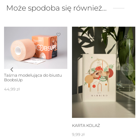
Może spodoba się również…
Taśma modelująca do biustu
BoobsUp
44,99
zł
KARTA KOLAŻ
9,99
zł