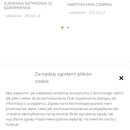
SUKIENKA SATYNOWA S2
MARTINA MINI CZARNA
SZAMPAŃSKA
Pierwotna
Aktualna
429,00
zł
257,40
zł
Pierwotna
Aktualna
419,00
zł
251,40
zł
cena
cena
cena
cena
wynosiła:
wynosi:
wynosiła:
wynosi:
429,00 zł.
257,40 zł.
419,00 zł.
251,40 zł.
Zarządzaj zgodami plików
cookie
FIRMA
Aby zapewnić jak najlepsze wrażenia, korzystamy z technologii, takich
POMOC
jak pliki cookie, do przechowywania i/lub uzyskiwania dostępu do
informacji o urządzeniu. Zgoda na te technologie pozwoli nam
SKLEP
przetwarzać dane, takie jak zachowanie podczas przeglądania lub
unikalne identyfikatory na tej stronie. Brak wyrażenia zgody lub
wycofanie zgody może niekorzystnie wpłynąć na niektóre cechy i
FOLLOW US
funkcje.