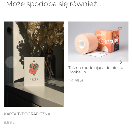
Może spodoba się również…
Taśma modelująca do biustu
BoobsUp
44,99
zł
KARTA TYPOGRAFICZNA
9,99
zł