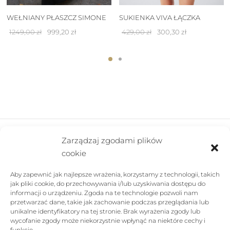
WEŁNIANY PŁASZCZ SIMONE
SUKIENKA VIVA ŁĄCZKA
Pierwotna
Aktualna
Pierwotna
Aktualna
1249,00
zł
999,20
zł
429,00
zł
300,30
zł
cena
cena
cena
cena
wynosiła:
wynosi:
wynosiła:
wynosi:
1249,00 zł.
999,20 zł.
429,00 zł.
300,30 zł.
Zarządzaj zgodami plików
cookie
FIRMA
Aby zapewnić jak najlepsze wrażenia, korzystamy z technologii, takich
POMOC
jak pliki cookie, do przechowywania i/lub uzyskiwania dostępu do
informacji o urządzeniu. Zgoda na te technologie pozwoli nam
SKLEP
przetwarzać dane, takie jak zachowanie podczas przeglądania lub
unikalne identyfikatory na tej stronie. Brak wyrażenia zgody lub
wycofanie zgody może niekorzystnie wpłynąć na niektóre cechy i
FOLLOW US
funkcje.