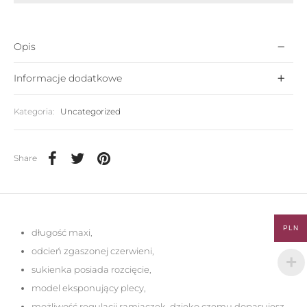
Opis
Informacje dodatkowe
Kategoria:
Uncategorized
Share
PLN
długość maxi,
odcień zgaszonej czerwieni,
sukienka posiada rozcięcie,
model eksponujący plecy,
możliwość regulacji ramiączek, dzięko czemu dopasujesz