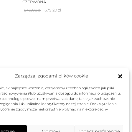
CZERWONA
Pierwotna
Aktualna
849,00
zł
679,20
zł
cena
cena
wynosiła:
wynosi:
849,00 zł.
679,20 zł.
FOLLOW US
Zarządzaj zgodami plików cookie
ć jak najlepsze wrażenia, korzystamy z technologii, takich jak pliki
przechowywania i/lub uzyskiwania dostępu do informacji o urządzeniu.
e technologie pozwoli nam przetwarzać dane, takie jak zachowanie
eglądania lub unikalne identyfikatory na tej stronie. Brak wyrażenia
ycofanie zgody może niekorzystnie wpłynąć na niektóre cechy i
eptuję
Odmów
Zobacz preferencje