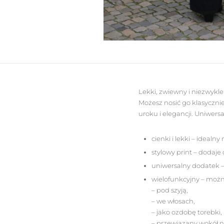
Lekki, zwiewny i niezwykle 
Możesz nosić go klasycznie
uroku i elegancji. Uniwer
cienki i lekki – idealn
stylowy print – dodaje
uniwersalny dodatek – 
wielofunkcyjny – możn
– pod szyją,
– we włosach,
– jako ozdobę torebki,
– przewiązany wokół n