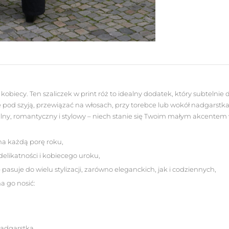
kobiecy. Ten szaliczek w print róż to idealny dodatek, który subtelnie d
 pod szyją, przewiązać na włosach, przy torebce lub wokół nadgarstka
salny, romantyczny i stylowy – niech stanie się Twoim małym akcente
y na każdą porę roku,
 delikatności i kobiecego uroku,
pasuje do wielu stylizacji, zarówno eleganckich, jak i codziennych,
a go nosić:
adgarstka,