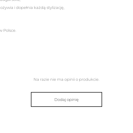
ożywia i dopełnia każdą stylizację,
 Polsce.
Na razie nie ma opinii o produkcie.
Dodaj opinię