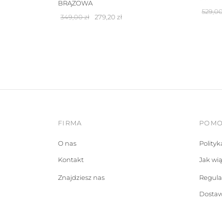
BRĄZOWA
529,0
Pierwotna
Aktualna
349,00
zł
279,20
zł
cena
cena
wynosiła:
wynosi:
349,00 zł.
279,20 zł.
FIRMA
POM
O nas
Polity
Kontakt
Jak wi
Znajdziesz nas
Regul
Dostaw