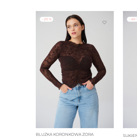
-
20
%
-
40
BLUZKA KORONKOWA ZORA
SUKIE