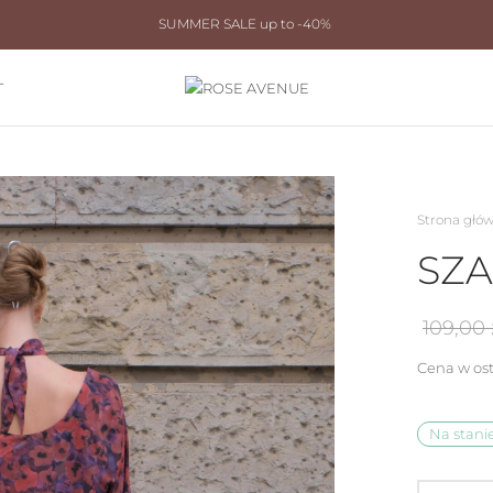
SUMMER SALE up to -40%
T
Strona głó
SZA
109,00
Cena w ost
Na stani