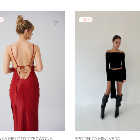
%
-
30
%
NKA MELODY CZERWONA
SPÓDNICA MINI VERA