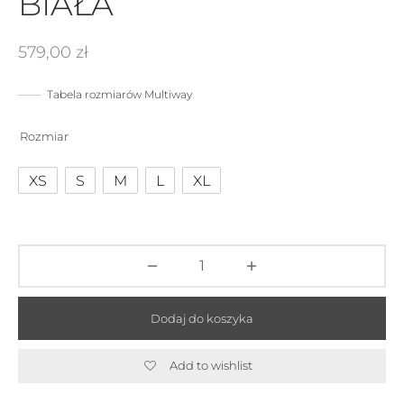
BIAŁA
579,00
zł
Tabela rozmiarów Multiway
Rozmiar
XS
S
M
L
XL
Dodaj do koszyka
Add to wishlist