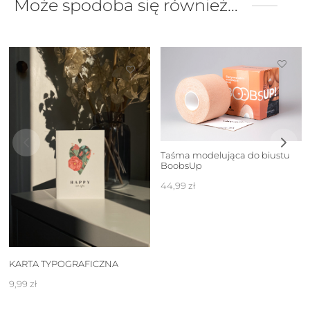
Może spodoba się również…
Taśma modelująca do biustu
BoobsUp
44,99
zł
KARTA TYPOGRAFICZNA
9,99
zł