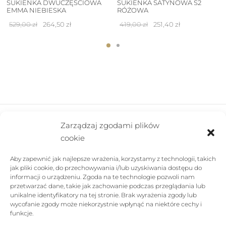
SUKIENKA DWUCZĘŚCIOWA
SUKIENKA SATYNOWA S2
EMMA NIEBIESKA
RÓŻOWA
Pierwotna
Aktualna
Pierwotna
Aktualna
529,00
zł
264,50
zł
419,00
zł
251,40
zł
cena
cena
cena
cena
wynosiła:
wynosi:
wynosiła:
wynosi:
529,00 zł.
264,50 zł.
419,00 zł.
251,40 zł.
Zarządzaj zgodami plików
cookie
FIRMA
Aby zapewnić jak najlepsze wrażenia, korzystamy z technologii, takich
POMOC
jak pliki cookie, do przechowywania i/lub uzyskiwania dostępu do
informacji o urządzeniu. Zgoda na te technologie pozwoli nam
SKLEP
przetwarzać dane, takie jak zachowanie podczas przeglądania lub
unikalne identyfikatory na tej stronie. Brak wyrażenia zgody lub
wycofanie zgody może niekorzystnie wpłynąć na niektóre cechy i
FOLLOW US
funkcje.