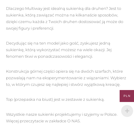
Dlaczego Multiway jest idealną sukienką dla druhen? Jest to
sukienka, którą zawiązać można na kilkanaście sposobów,
dzięki czemu każda z Twoich druhen dostosować ją może do
swojej figury i preferencji.
Decydując się na ten model jako gość, zyskujesz jedną
sukienkę, którą wykorzystać możesz na wiele okazji. Jej
fenomen tkwi w ponadczasowości i elegancji.
Konstrukcja górnej części opiera się na dwóch szarfach, które
pozwalają nam na eksperymentowanie z wiązaniami. Wybierz
to, w którym czujesz się najlepiej i stwórz wyjątkową kreację.
PLN
Top (przepaska na biust) jest w zestawie z sukienką.
Wszystkie nasze sukienki projektujemy i szyjemy w Polsce.
Więcej przeczytacie w zakładce O NAS.