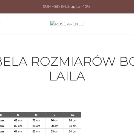
SUMMER SALE up to -40%
T
BELA ROZMIARÓW B
LAILA