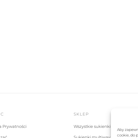
OC
SKLEP
ka Prywatności
Wszystkie sukienki
Aby zapewni
cookie, do 
ązać
Sukienki multiway