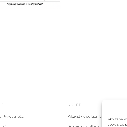
OC
SKLEP
ka Prywatności
Wszystkie sukienki
Aby zapewni
cookie, do 
ązać
Sukienki multiway