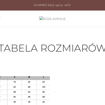
SUMMER SALE up to -40%
T
TABELA ROZMIARÓ