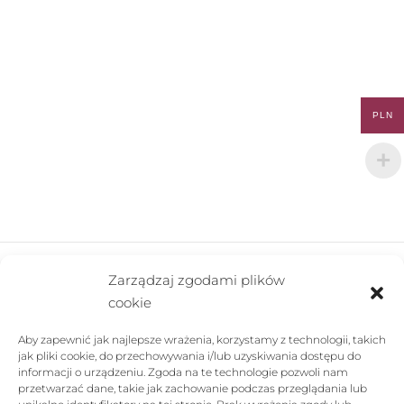
PLN
Zarządzaj zgodami plików
cookie
FIRMA
Aby zapewnić jak najlepsze wrażenia, korzystamy z technologii, takich
POMOC
jak pliki cookie, do przechowywania i/lub uzyskiwania dostępu do
informacji o urządzeniu. Zgoda na te technologie pozwoli nam
SKLEP
przetwarzać dane, takie jak zachowanie podczas przeglądania lub