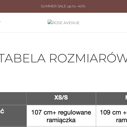
SUMMER SALE up to -40%
T
TABELA ROZMIARÓ