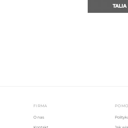
FIRMA
POM
O nas
Polity
Kontakt
Jak wi