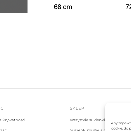
OC
SKLEP
ka Prywatności
Wszystkie sukienki
Aby zapewni
cookie, do 
ązać
Sukienki multiway