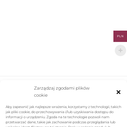
PLN
Zarządzaj zgodami plików
cookie
FIRMA
Aby zapewnić jak najlepsze wrażenia, korzystamy z technologii, takich
POMOC
jak pliki cookie, do przechowywania i/lub uzyskiwania dostępu do
informacji o urządzeniu. Zgoda na te technologie pozwoli nam
SKLEP
przetwarzać dane, takie jak zachowanie podczas przeglądania lub