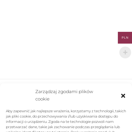
PLN
Zarządzaj zgodami plików
cookie
FIRMA
Aby zapewnić jak najlepsze wrażenia, korzystamy z technologii, takich
POMOC
jak pliki cookie, do przechowywania i/lub uzyskiwania dostępu do
informacji o urządzeniu. Zgoda na te technologie pozwoli nam
SKLEP
przetwarzać dane, takie jak zachowanie podczas przeglądania lub