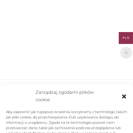
PLN
Zarządzaj zgodami plików
cookie
FIRMA
Aby zapewnić jak najlepsze wrażenia, korzystamy z technologii, takich
POMOC
jak pliki cookie, do przechowywania i/lub uzyskiwania dostępu do
informacji o urządzeniu. Zgoda na te technologie pozwoli nam
SKLEP
przetwarzać dane, takie jak zachowanie podczas przeglądania lub