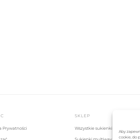
OC
SKLEP
ka Prywatności
Wszystkie sukienki
Aby zapewni
cookie, do 
ązać
Sukienki multiway