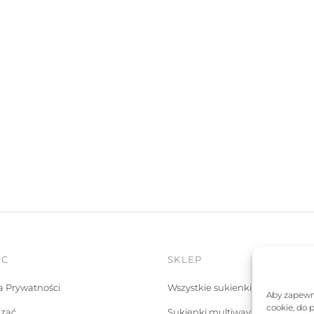
OC
SKLEP
ka Prywatności
Wszystkie sukienki
Aby zapewni
cookie, do 
ązać
Sukienki multiway