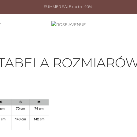
SUMMER SALE up to -40%
T
TABELA ROZMIARÓ