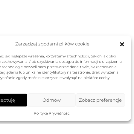
wynosiła:
wynosi:
419,00 zł.
251,40 zł.
Zarządzaj zgodami plików cookie
ć jak najlepsze wrażenia, korzystamy z technologii, takich jak pliki
przechowywania i/lub uzyskiwania dostępu do informacji o urządzeniu.
e technologie pozwoli nam przetwarzać dane, takie jak zachowanie
eglądania lub unikalne identyfikatory na tej stronie. Brak wyrażenia
ycofanie zgody może niekorzystnie wpłynąć na niektóre cechy i
eptuję
Odmów
Zobacz preferencje
Polityka Prywatności
FOLLOW US