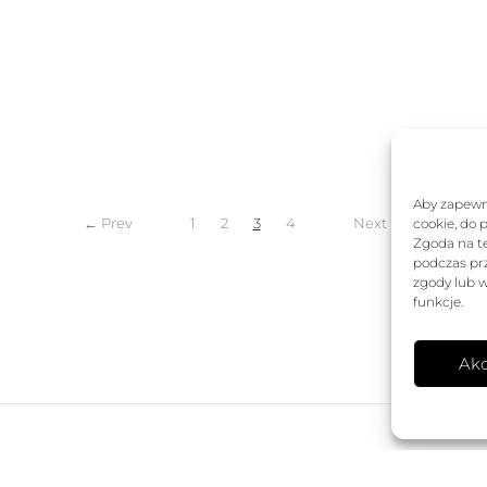
osiła:
wynosi:
wynosiła:
wynosi:
,00 zł.
398,30 zł.
439,00 zł.
263,40 zł.
Aby zapewni
← Prev
1
2
3
4
Next →
cookie, do 
Zgoda na t
podczas prz
zgody lub w
funkcje.
Akc
OC
SKLEP