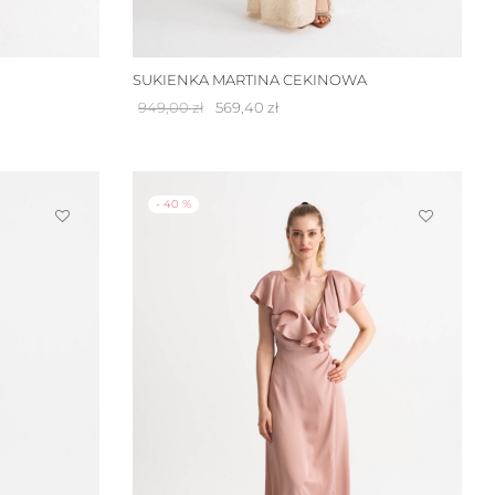
SUKIENKA MARTINA CEKINOWA
Pierwotna
Aktualna
949,00
zł
569,40
zł
cena
cena
wynosiła:
wynosi:
949,00 zł.
569,40 zł.
-
40
%