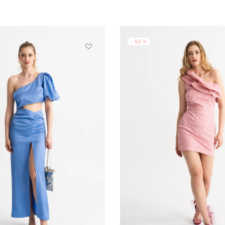
-
50
%