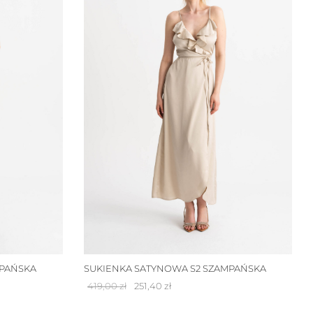
MPAŃSKA
SUKIENKA SATYNOWA S2 SZAMPAŃSKA
Pierwotna
Aktualna
419,00
zł
251,40
zł
cena
cena