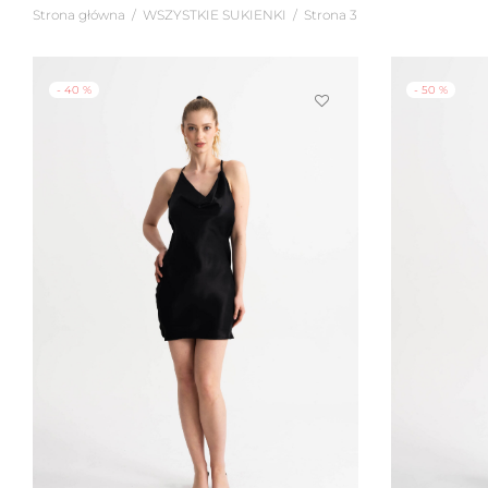
Strona główna
/
WSZYSTKIE SUKIENKI
/
Strona 3
-
40
%
-
50
%