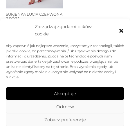
SUKIENKA LUCIA CZERWONA
Z RÓŻĄ
Pierwotna
Aktualna
529,00
zł
317,40
zł
Zarządzaj zgodami plików
cena
cena
cookie
wynosiła:
wynosi:
Aby zapewnić jak najlepsze wrażenia, korzystamy z technologii, takich
529,00 zł.
317,40 zł.
jak pliki cookie, do przechowywania i/lub uzyskiwania dostępu do
informacji o urządzeniu. Zgoda na te technologie pozwoli nam
przetwarzać dane, takie jak zachowanie podczas przeglądania lub
FIRMA
unikalne identyfikatory na tej stronie. Brak wyrażenia zgody lub
wycofanie zgody może niekorzystnie wpłynąć na niektóre cechy i
funkcje.
POMOC
SKLEP
Akceptuję
FOLLOW US
Odmów
Zobacz preferencje