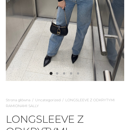
Strona główna
/
Uncategorized
/
LONGSLEEVE Z ODKRYTYMI
RAMIONAMI SALLY
LONGSLEEVE Z