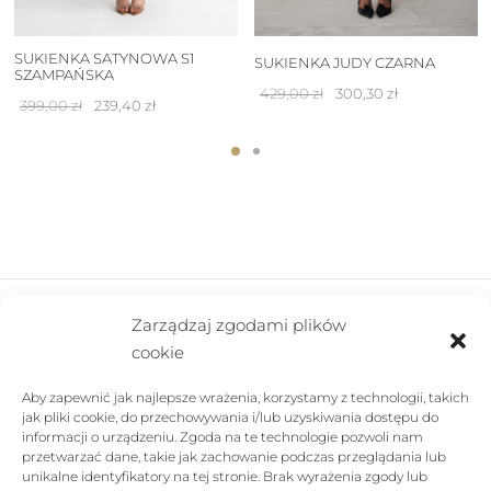
SUKIENKA SATYNOWA S1
SUKIENKA JUDY CZARNA
SZAMPAŃSKA
Pierwotna
Aktualna
429,00
zł
300,30
zł
Pierwotna
Aktualna
399,00
zł
239,40
zł
cena
cena
cena
cena
wynosiła:
wynosi:
wynosiła:
wynosi:
429,00 zł.
300,30 zł.
399,00 zł.
239,40 zł.
Zarządzaj zgodami plików
cookie
FIRMA
Aby zapewnić jak najlepsze wrażenia, korzystamy z technologii, takich
POMOC
jak pliki cookie, do przechowywania i/lub uzyskiwania dostępu do
informacji o urządzeniu. Zgoda na te technologie pozwoli nam
SKLEP
przetwarzać dane, takie jak zachowanie podczas przeglądania lub
unikalne identyfikatory na tej stronie. Brak wyrażenia zgody lub