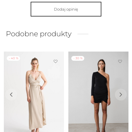
Dodaj opinię
Podobne produkty
-
40
%
-
30
%