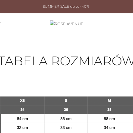
SUMMER SALE up to -40%
T
TABELA ROZMIARÓ