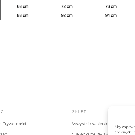
OC
SKLEP
ka Prywatności
Wszystkie sukienki
Aby zapewni
cookie, do 
ązać
Sukienki multiway