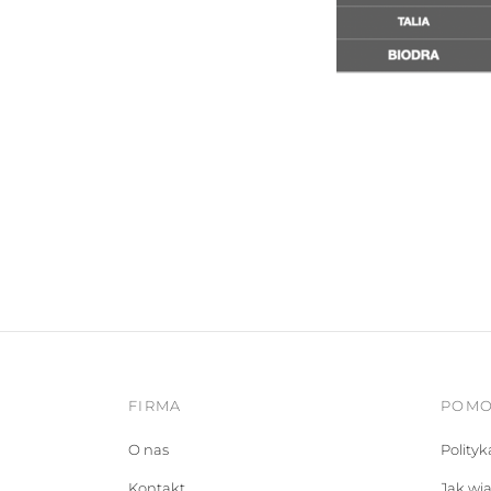
FIRMA
POM
O nas
Polity
Kontakt
Jak wi