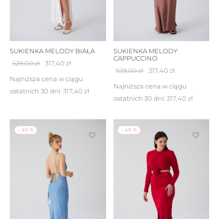
SUKIENKA MELODY BIAŁA
SUKIENKA MELODY
CAPPUCCINO
Pierwotna
Aktualna
529,00
zł
317,40
zł
Pierwotna
Aktualna
529,00
zł
317,40
zł
cena
cena
Najniższa cena w ciągu
cena
cena
Najniższa cena w ciągu
wynosiła:
wynosi:
ostatnich 30 dni:
317,40
zł
wynosiła:
wynosi:
ostatnich 30 dni:
317,40
zł
529,00 zł.
317,40 zł.
529,00 zł.
317,40 zł.
-
40
%
-
40
%