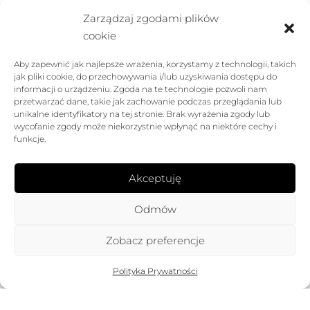
Zarządzaj zgodami plików
← Prev
1
2
3
4
5
6
7
8
Next →
cookie
Aby zapewnić jak najlepsze wrażenia, korzystamy z technologii, takich
jak pliki cookie, do przechowywania i/lub uzyskiwania dostępu do
informacji o urządzeniu. Zgoda na te technologie pozwoli nam
przetwarzać dane, takie jak zachowanie podczas przeglądania lub
unikalne identyfikatory na tej stronie. Brak wyrażenia zgody lub
wycofanie zgody może niekorzystnie wpłynąć na niektóre cechy i
funkcje.
Akceptuję
Odmów
FIRMA
Zobacz preferencje
POMOC
Filters
Polityka Prywatności
SKLEP