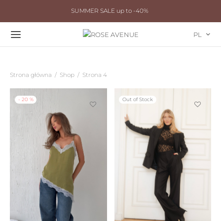
SUMMER SALE up to -40%
PL
Strona główna
/
Shop
/
Strona 4
-
20
%
Out of Stock